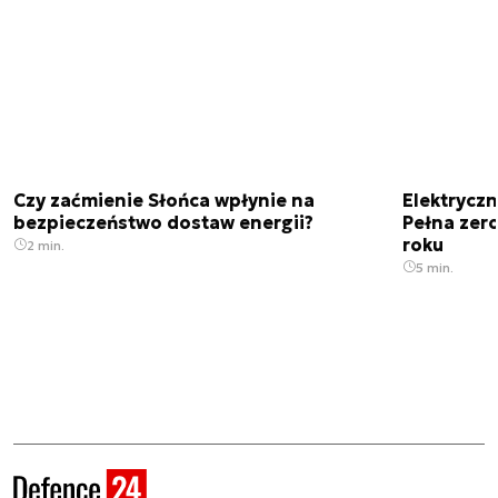
Czy zaćmienie Słońca wpłynie na
Elektrycz
bezpieczeństwo dostaw energii?
Pełna zer
roku
2 min.
5 min.