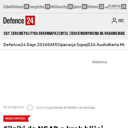
Siły zbrojne
Polityka obronna
Przemysł Zbrojeniowy
Wojna na Ukrainie
Wiado
Defence24 Days 2026
SAFE
Operacja Szpej
D24 Audio
Karta Mu
Reklama
Strona główna
Technologie
Silniki do NGAD o krok bliżej
WIADOMOŚCI