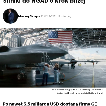
Silniki do NGAD o krok bliżej
Maciej Szopa
21.02.2025
2 min.
Domniemany wygląd NGAD-a Northrop Grummana
Autor. Northrop Grumman (stoklatka z filmu)
Po nawet 3,5 miliarda USD dostaną firmy GE