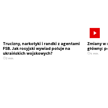
Trucizny, narkotyki i randki z agentami
Zmiany w 
FSB. Jak rosyjski wywiad poluje na
główny: p
ukraińskich wojskowych?
4 min.
2 min.