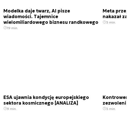
Modelka daje twarz, AI pisze
Meta prze
wiadomości. Tajemnice
nakazał z
wielomiliardowego biznesu randkowego
3 min.
19 min.
ESA ujawnia kondycję europejskiego
Kontrowers
sektora kosmicznego [ANALIZA]
zezwoleni
9 min.
3 min.