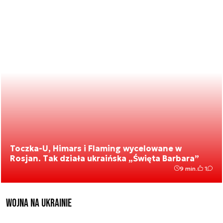
Toczka-U, Himars i Flaming wycelowane w
Rosjan. Tak działa ukraińska „Święta Barbara”
9 min.
1
Wojna na Ukrainie