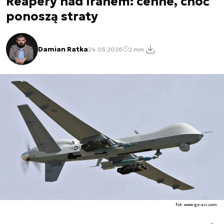
Reapery nad Iranem: cenne, choć
ponoszą straty
Damian Ratka
24.05.2026
2 min.
Fot. www.ga-asi.com