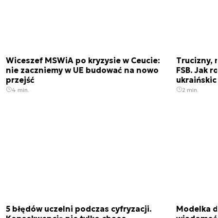
Wiceszef MSWiA po kryzysie w Ceucie:
Trucizny, 
nie zaczniemy w UE budować na nowo
FSB. Jak r
przejść
ukraiński
4 min.
2 min.
5 błędów uczelni podczas cyfryzacji.
Modelka da