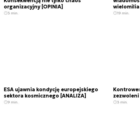
Konsekwencją nie tylko chaos
wiadomośc
organizacyjny [OPINIA]
wielomili
3 min.
19 min.
ESA ujawnia kondycję europejskiego
Kontrowers
sektora kosmicznego [ANALIZA]
zezwoleni
9 min.
3 min.