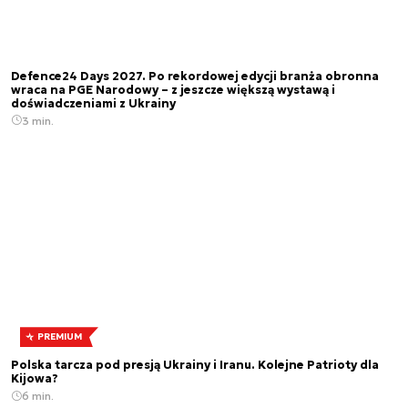
Defence24 Days 2027. Po rekordowej edycji branża obronna
wraca na PGE Narodowy – z jeszcze większą wystawą i
doświadczeniami z Ukrainy
3 min.
PREMIUM
Polska tarcza pod presją Ukrainy i Iranu. Kolejne Patrioty dla
Kijowa?
6 min.