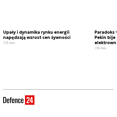
Upały i dynamika rynku energii
Paradoks 
napędzają wzrost cen żywności
Pekin bije
elektrown
3 min.
6 min.