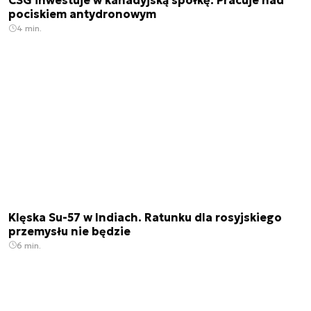
CSG inwestuje w kanadyjską spółkę. Pracuje nad
pociskiem antydronowym
4 min.
Klęska Su-57 w Indiach. Ratunku dla rosyjskiego
przemysłu nie będzie
6 min.