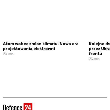
Atom wobec zmian klimatu. Nowa era
Kolejne d
projektowania elektrowni
przez Ukra
frontu
5 min.
2 min.