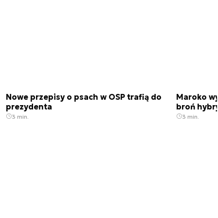
Nowe przepisy o psach w OSP trafią do
Maroko wy
prezydenta
broń hybr
3 min.
3 min.