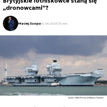
Brytyjskie lotniskowce staną się
„dronowcami”?
Maciej Szopa
14.06.2023
5 min.
Autor. HMS Prince of Wales/Twitter