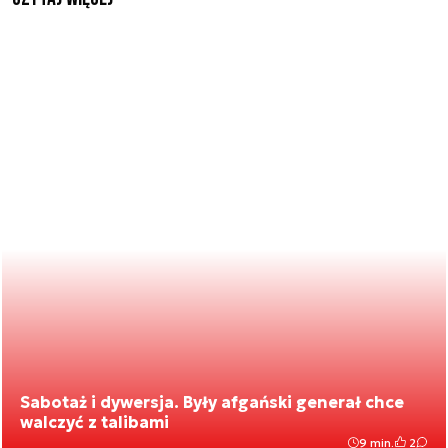
Sabotaż i dywersja. Były afgański generał chce
walczyć z talibami
9 min.
2