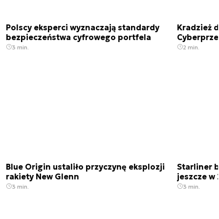
Polscy eksperci wyznaczają standardy
Kradzież 
bezpieczeństwa cyfrowego portfela
Cyberprze
3 min.
2 min.
Blue Origin ustaliło przyczynę eksplozji
Starliner 
rakiety New Glenn
jeszcze w 
3 min.
3 min.