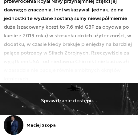
przewrócenia Royal Navy przynajmniej części jej
dawnego znaczenia. Inni wskazywali jednak, że na
jednostki te wydane zostaną sumy niewspółmiernie
duże (szacowany koszt to 7,6 mld GBP za obydwa po
kursie z 2019 roku) w stosunku do ich użyteczności, w
dodatku, w czasie kiedy brakuje pieniędzy na bardziej
palące potrzeby w Siłach Zbrojnych. Rzeczywiście za
wyjątkiem USA i od niedawna Chin nikt nie budował i
w zasadzie nie buduje równie ambitnych okrętów
lotniczych.
Sprawdzanie dostępu...
Maciej Szopa