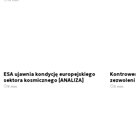
ESA ujawnia kondycję europejskiego
Kontrowers
sektora kosmicznego [ANALIZA]
zezwoleni
9 min.
3 min.