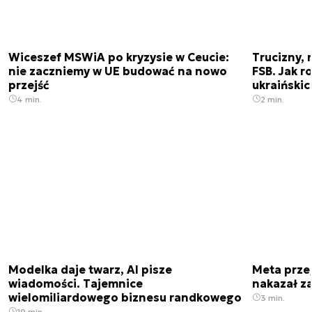
Wiceszef MSWiA po kryzysie w Ceucie:
Trucizny, 
nie zaczniemy w UE budować na nowo
FSB. Jak r
przejść
ukraiński
4 min.
2 min.
Modelka daje twarz, AI pisze
Meta prze
wiadomości. Tajemnice
nakazał z
wielomiliardowego biznesu randkowego
3 min.
19 min.