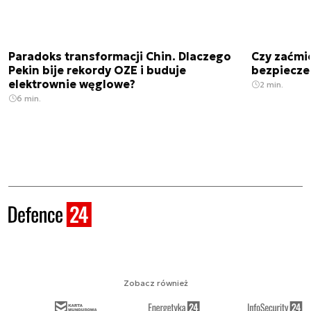
Paradoks transformacji Chin. Dlaczego
Czy zaćmi
Pekin bije rekordy OZE i buduje
bezpiecze
elektrownie węglowe?
2 min.
6 min.
Zobacz również