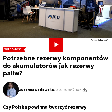
Autor. Defence24
WIADOMOŚCI
Potrzebne rezerwy komponentów
do akumulatorów jak rezerwy
paliw?
Zuzanna Sadowska
20.05.2026
1 min.
Czy Polska powinna tworzyć rezerwy