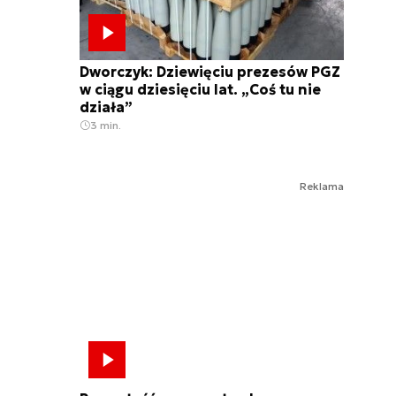
Dworczyk: Dziewięciu prezesów PGZ
w ciągu dziesięciu lat. „Coś tu nie
działa”
3 min.
Reklama