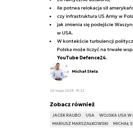
ile potrwa relokacja sił amerykań
czy infrastruktura US Army w Pol
jak zmienia się podejście Waszyn
w USA.
W kontekście turbulencji polityc
Polska może liczyć na trwałe ws
YouTube Defence24
.
Michał Stela
20 maja 2026, 15:22
Zobacz również
JACEK RAUBO
USA
WOJSKA USA W 
MARIUSZ MARSZAŁKOWSKI
MICHAŁ S