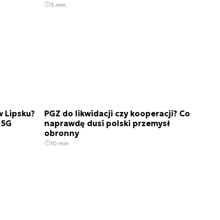
3 min.
w Lipsku?
PGZ do likwidacji czy kooperacji? Co
 5G
naprawdę dusi polski przemysł
obronny
10 min.