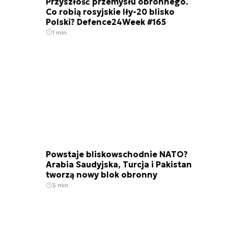
Przyszłość przemysłu obronnego.
Co robią rosyjskie Iły-20 blisko
Polski? Defence24Week #165
1 min.
Powstaje bliskowschodnie NATO?
Arabia Saudyjska, Turcja i Pakistan
tworzą nowy blok obronny
3 min.