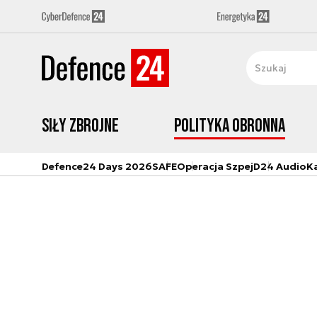
Siły zbrojne
Polityka obronna
Defence24 Days 2026
SAFE
Operacja Szpej
D24 Audio
K