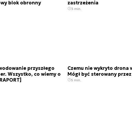
owy blok obronny
zastrzeżenia
3 min.
wodowanie przyszłego
Czemu nie wykryto drona 
er. Wszystko, co wiemy o
Mógł być sterowany przez
 [RAPORT]
5 min.