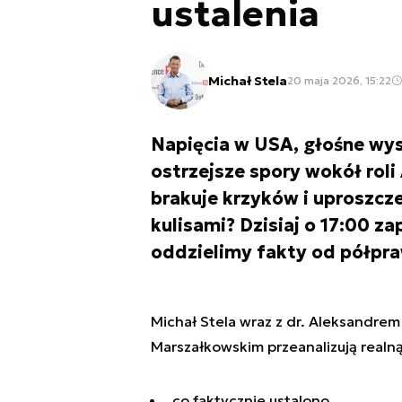
ustalenia
Michał Stela
20 maja 2026, 15:22
Napięcia w USA, głośne wys
ostrzejsze spory wokół roli
brakuje krzyków i uproszcze
kulisami? Dzisiaj o 17:00 z
oddzielimy fakty od półpr
Michał Stela wraz z dr. Aleksandre
Marszałkowskim przeanalizują realn
co faktycznie ustalono,