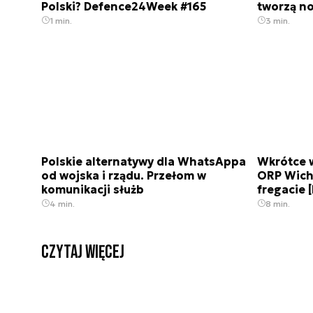
Polski? Defence24Week #165
tworzą n
1 min.
3 min.
Polskie alternatywy dla WhatsAppa
Wkrótce 
od wojska i rządu. Przełom w
ORP Wich
komunikacji służb
fregacie
4 min.
8 min.
czytaj więcej