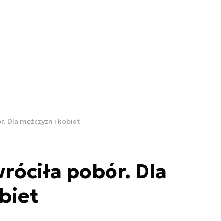
r. Dla mężczyzn i kobiet
róciła pobór. Dla
biet