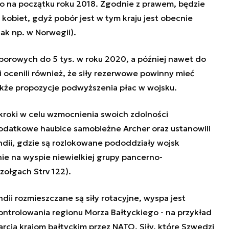
ro na początku roku 2018. Zgodnie z prawem, będzie
 kobiet, gdyż pobór jest w tym kraju jest obecnie
jak np. w Norwegii).
oborowych do 5 tys. w roku 2020, a później nawet do
i ocenili również, że siły rezerwowe powinny mieć
 także propozycje podwyższenia płac w wojsku.
roki w celu wzmocnienia swoich zdolności
odatkowe haubice samobieżne Archer oraz ustanowili
dii, gdzie są rozlokowane pododdziały wojsk
ie na wyspie niewielkiej grupy pancerno-
ołgach Strv 122).
ndii rozmieszczane są siły rotacyjne, wyspa jest
ontrolowania regionu Morza Bałtyckiego - na przykład
arcia krajom bałtyckim przez NATO. Siły, które Szwedzi