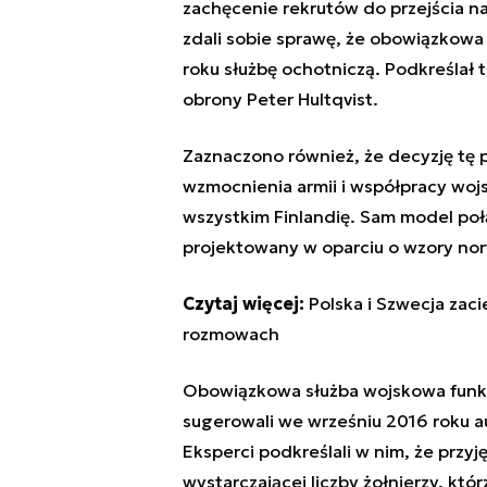
zachęcenie rekrutów do przejścia n
zdali sobie sprawę, że obowiązkowa
roku służbę ochotniczą. Podkreślał t
obrony Peter Hultqvist.
Zaznaczono również, że decyzję tę p
wzmocnienia armii i współpracy wojs
wszystkim Finlandię.
Sam model połą
projektowany w oparciu o wzory no
Czytaj więcej:
Polska i Szwecja zac
rozmowach
Obowiązkowa służba wojskowa funkc
sugerowali we wrześniu 2016 roku a
Eksperci podkreślali w nim, że przy
wystarczającej liczby żołnierzy, któ