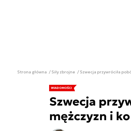
Strona główna
Siły zbrojne
Szwecja przywróciła pobó
WIADOMOŚCI
Szwecja przyw
mężczyzn i ko