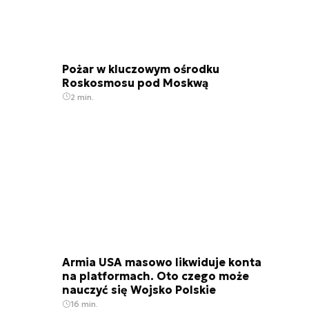
Pożar w kluczowym ośrodku
Roskosmosu pod Moskwą
2 min.
Armia USA masowo likwiduje konta
na platformach. Oto czego może
nauczyć się Wojsko Polskie
16 min.