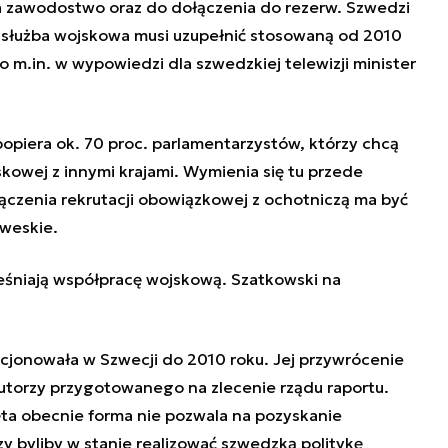
a zawodostwo oraz do dołączenia do rezerw. Szwedzi
 służba wojskowa musi uzupełnić stosowaną od 2010
o m.in. w wypowiedzi dla szwedzkiej telewizji minister
opiera ok. 70 proc. parlamentarzystów, którzy chcą
kowej z innymi krajami. Wymienia się tu przede
czenia rekrutacji obowiązkowej z ochotniczą ma być
rweskie.
ieśniają współpracę wojskową. Szatkowski na
jonowała w Szwecji do 2010 roku. Jej przywrócenie
utorzy przygotowanego na zlecenie rządu raportu.
jęta obecnie forma nie pozwala na pozyskanie
rzy byliby w stanie realizować szwedzką politykę