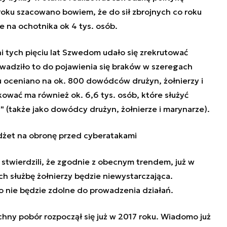
oku szacowano bowiem, że do sił zbrojnych co roku
 na ochotnika ok 4 tys. osób.
ni tych pięciu lat Szwedom udało się zrekrutować
owadziło to do pojawienia się braków w szeregach
u oceniano na ok. 800 dowódców drużyn, żołnierzy i
kować ma również ok. 6,6 tys. osób, które służyć
 (także jako dowódcy drużyn, żołnierze i marynarze).
dżet na obronę przed cyberatakami
stwierdzili, że zgodnie z obecnym trendem, już w
ch służbę żołnierzy będzie niewystarczająca.
o nie będzie zdolne do prowadzenia działań.
ny pobór rozpoczął się już w 2017 roku. Wiadomo już