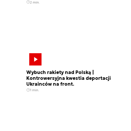
2 min.
Wybuch rakiety nad Polską |
Kontrowersyjna kwestia deportacji
Ukrainców na front.
1 min.