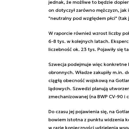
jednak, że możliwe to będzie dopie
on dotyczył zarówno mężczyzn, jak i
"neutralny pod względem płci" (tak 
W raporcie
również wzrost liczby p
6-8 tys. w kolejnych latach. Eksperc
liczebność ok. 23 tys. Pojawiły się
Szwecja podejmuje więc konkretne k
obronnych. Władze zakupiły m.in. d
ciągłą obecność wojskową na Gotlan
lądowych. Szwedzi planują utworzen
zmechanizowanej (na BWP CV-90 i cz
Do czasu jej pojawienia się, na Gotla
bowiem istotna z punktu widzenia k
w razie konieczności udzielenia wsp