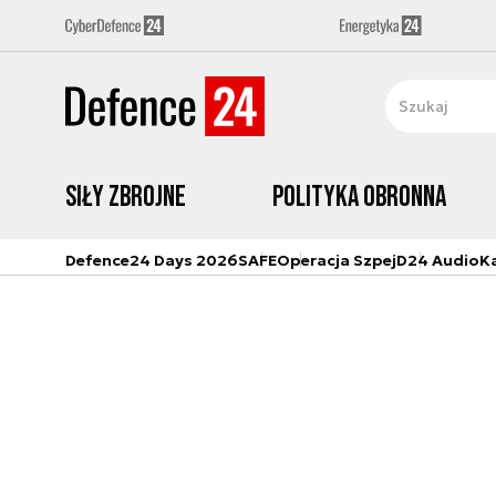
Siły zbrojne
Polityka obronna
Defence24 Days 2026
SAFE
Operacja Szpej
D24 Audio
K