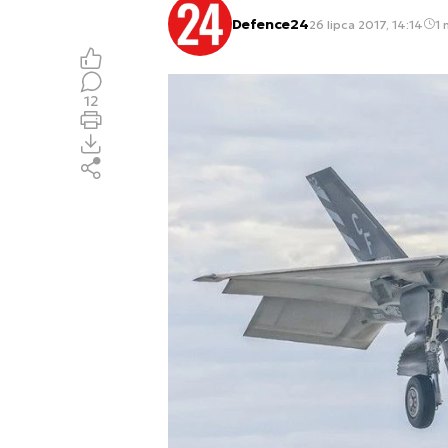
Defence24
26 lipca 2017, 14:14
1 
12