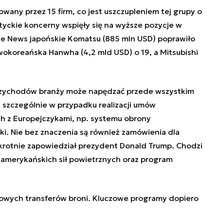
towany przez 15 firm, co jest uszczupleniem tej grupy o
tyckie koncerny wspięły się na wyższe pozycje w
nce News japońskie Komatsu (885 mln USD) poprawiło
wokoreańska Hanwha (4,2 mld USD) o 19, a Mitsubishi
zychodów branży może napędzać przede wszystkim
szczególnie w przypadku realizacji umów
 z Europejczykami, np. systemu obrony
ki. Nie bez znaczenia są również zamówienia dla
okrotnie zapowiedział prezydent Donald Trump. Chodzi
ę amerykańskich sił powietrznych oraz program
towych transferów broni. Kluczowe programy dopiero