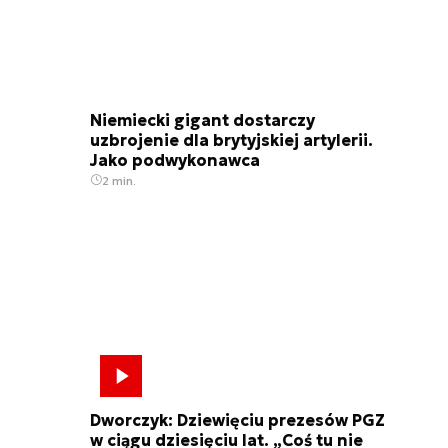
Niemiecki gigant dostarczy
uzbrojenie dla brytyjskiej artylerii.
Jako podwykonawca
2 min.
Dworczyk: Dziewięciu prezesów PGZ
w ciągu dziesięciu lat. „Coś tu nie