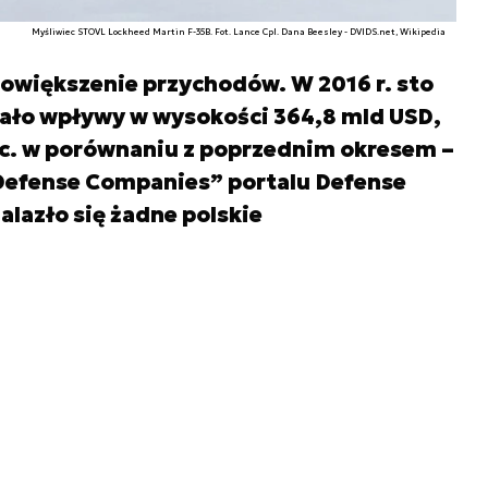
Myśliwiec STOVL Lockheed Martin F-35B. Fot. Lance Cpl. Dana Beesley - DVIDS.net, Wikipedia
owiększenie przychodów. W 2016 r. sto
ało wpływy w wysokości 364,8 mld USD,
oc. w porównaniu z poprzednim okresem –
 Defense Companies” portalu Defense
alazło się żadne polskie