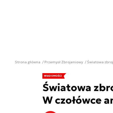
Strona główna
Przemysł Zbrojeniowy
Światowa zbroj
WIADOMOŚCI
Światowa zbro
W czołówce a