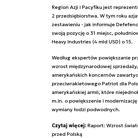
Region Azji i Pacyfiku jest reprezen
2 przedsiębiorstwa. W tym roku azja
zestawieniu - jak informuje Defefe
swoją pozycję o 31 miejsc, południo
Heavy Industries (4 mld USD) o 15.
Według ekspertów powiększanie pr
wzrost międzynarodowej sprzedaży, 
amerykańskich koncernów zawartych
przeciwrakietowego Patriot dla Pols
amerykańskiej armii, które niejedn
m.in. o powiększenie i modernizacj
wymiany łodzi podwodnych.
Czytaj więcej:
Raport: Wzrost świa
przed Polską