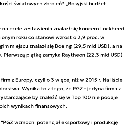
kości światowych zbrojeń? „Rosyjski budżet
y na czele zestawienia znalazł się koncern Lockheed
ionym roku co stanowi wzrost o 2,9 proc. w
im miejscu znalazł się Boeing (29,5 mld USD), a na
). Pierwszą piątkę zamyka Raytheon (22,3 mld USD)
.
firm z Europy, czyli o 3 więcej niż w 2015 r. Na liście
orstwa. Wynika to z tego, że PGZ - jedyna firma z
ystarczające by znaleźć się w Top 100 nie podaje
oich wynikach finansowych.
 "PGZ wzmocni potencjał eksportowy i produkcję