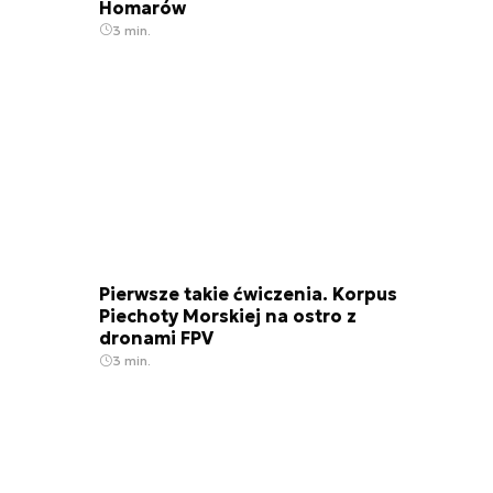
Homarów
3 min.
Pierwsze takie ćwiczenia. Korpus
Piechoty Morskiej na ostro z
dronami FPV
3 min.