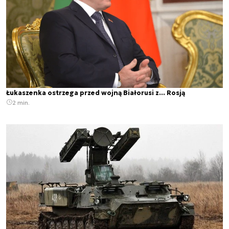
Łukaszenka ostrzega przed wojną Białorusi z... Rosją
2 min.