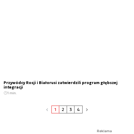
Przywódcy Rosji i Białorusi zatwierdzili program głębszej
integracji
1 min.
1
2
3
4
Reklama