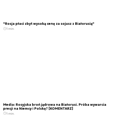
"Rosja płaci zbyt wysoką cenę za sojusz z Białorusią"
1 min.
Media: Rosyjska broń jądrowa na Białorusi. Próba wywarcia
presji na Niemcy i Polskę? [KOMENTARZ]
1 min.