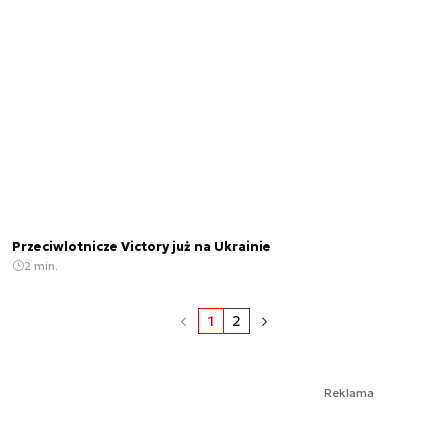
Przeciwlotnicze Victory już na Ukrainie
2 min.
1
2
Reklama