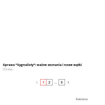
Sprawa "Sygnalisty": ważne zeznania i nowe wątki
1 min.
1
2
...
5
Reklama