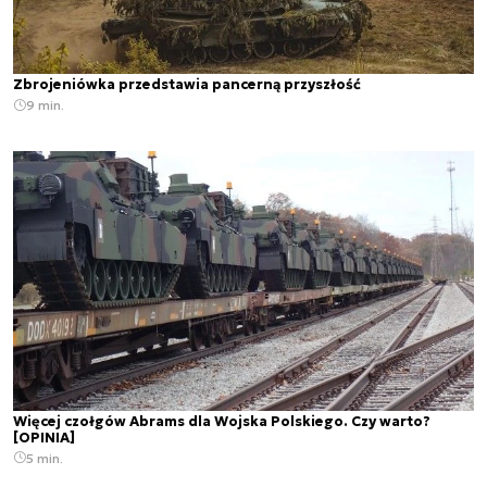
Zbrojeniówka przedstawia pancerną przyszłość
9 min.
Więcej czołgów Abrams dla Wojska Polskiego. Czy warto?
[OPINIA]
5 min.