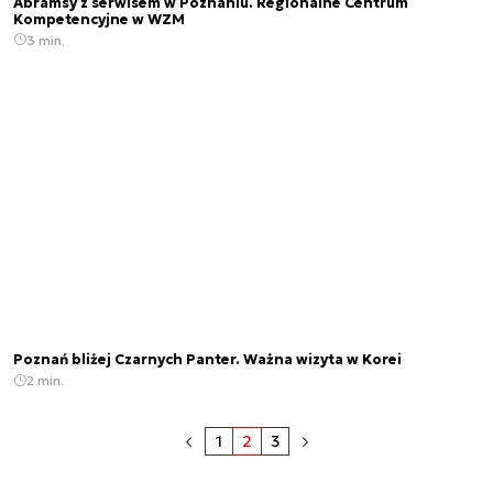
Abramsy z serwisem w Poznaniu. Regionalne Centrum
Kompetencyjne w WZM
3 min.
Poznań bliżej Czarnych Panter. Ważna wizyta w Korei
2 min.
1
2
3