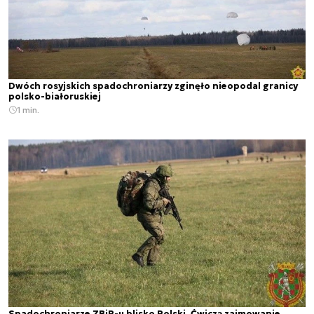
Dwóch rosyjskich spadochroniarzy zginęło nieopodal granicy
polsko-białoruskiej
1 min.
Spadochroniarze ZBiR-u blisko Polski. Ćwiczą zajmowanie