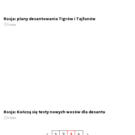
Rosja: plany desantowania Tigrów i Tajfunów
1 min.
Rosja: Kończą się testy nowych wozów dla desantu
1 min.
1
2
3
4