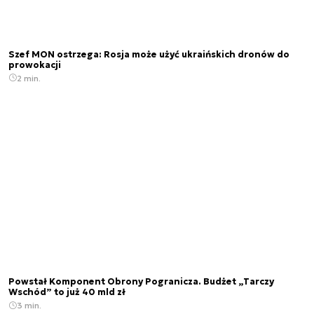
Szef MON ostrzega: Rosja może użyć ukraińskich dronów do
prowokacji
2 min.
Powstał Komponent Obrony Pogranicza. Budżet „Tarczy
Wschód” to już 40 mld zł
3 min.