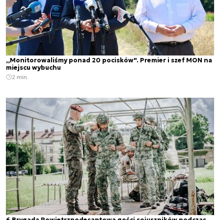
,,Monitorowaliśmy ponad 20 pocisków". Premier i szef MON na
miejscu wybuchu
2 min.
6 Brygada Powietrznodesantowa gości sojuszników podczas