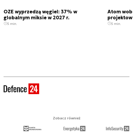
OZE wyprzedzą węgiel: 37% w
Atom wobe
globalnym miksie w 2027 r.
projektow
5 min.
5 min.
Zobacz również