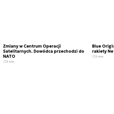
Zmiany w Centrum Operacji
Blue Origi
Satelitarnych. Dowódca przechodzi do
rakiety N
NATO
3 min.
3 min.