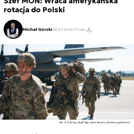
Szef MON: Wraca amerykańska
rotacja do Polski
Michał Górski
06.07.2026
1 min.
Fot. U.S. Army, Staff Sgt. John Yountz, domena publiczna