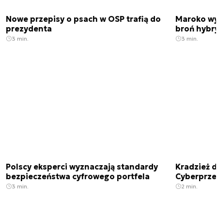
Nowe przepisy o psach w OSP trafią do
Maroko wy
prezydenta
broń hybr
3 min.
3 min.
Polscy eksperci wyznaczają standardy
Kradzież 
bezpieczeństwa cyfrowego portfela
Cyberprze
3 min.
2 min.