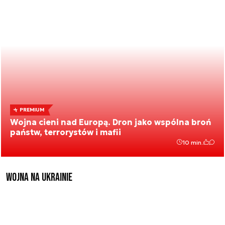
PREMIUM
Wojna cieni nad Europą. Dron jako wspólna broń
państw, terrorystów i mafii
10 min.
Wojna na Ukrainie