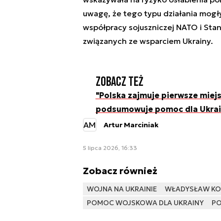
uwagę, że tego typu działania mog
współpracy sojuszniczej NATO i Sta
związanych ze wsparciem Ukrainy.
Zobacz też
"Polska zajmuje pierwsze miejs
podsumowuje pomoc dla Ukra
AM
Artur Marciniak
5 lipca 2026, 16:33
Zobacz również
WOJNA NA UKRAINIE
WŁADYSŁAW KO
POMOC WOJSKOWA DLA UKRAINY
PO