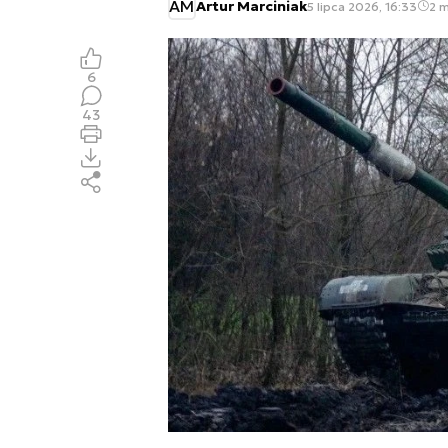
AM
Artur Marciniak
5 lipca 2026, 16:33
2 m
6
43