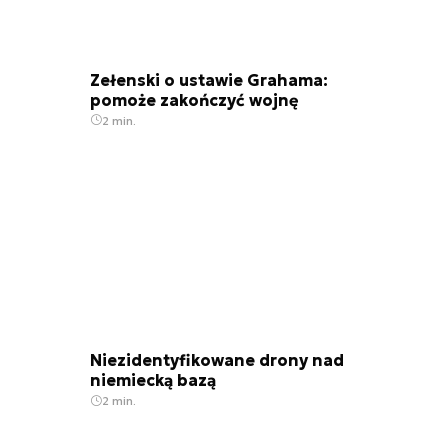
Zełenski o ustawie Grahama:
pomoże zakończyć wojnę
2 min.
Niezidentyfikowane drony nad
niemiecką bazą
2 min.