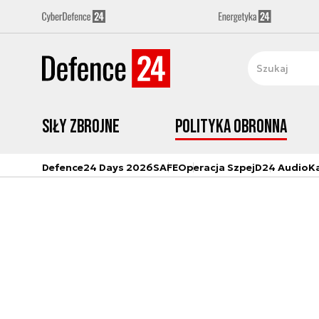
Siły zbrojne
Polityka obronna
Defence24 Days 2026
SAFE
Operacja Szpej
D24 Audio
K