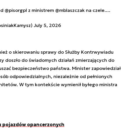
ąd
@pisorgpl
z ministrem
@mblaszczak
na czele.…
osiniakKamysz)
July 5, 2026
ież o skierowaniu sprawy do Służby Kontrwywiadu
zy doszło do świadomych działań zmierzających do
uszać bezpieczeństwo państwa. Minister zapowiedział
sób odpowiedzialnych, niezależnie od pełnionych
unitetów. W tym kontekście wymienił byłego ministra
iu pojazdów opancerzonych