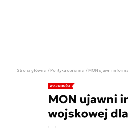
Strona główna
Polityka obronna
MON ujawni informa
WIADOMOŚCI
MON ujawni i
wojskowej dla