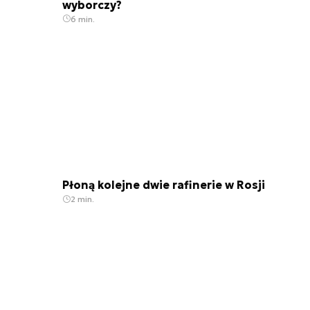
wyborczy?
6 min.
Płoną kolejne dwie rafinerie w Rosji
2 min.