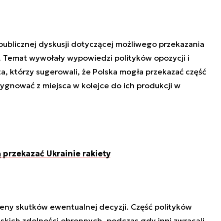
 publicznej dyskusji dotyczącej możliwego przekazania
. Temat wywołały wypowiedzi polityków opozycji i
ta, którzy sugerowali, że Polska mogła przekazać część
ygnować z miejsca w kolejce do ich produkcji w
 przekazać Ukrainie rakiety
ceny skutków ewentualnej decyzji. Część polityków
skich zdolności obronnych, podczas gdy inni zwracali