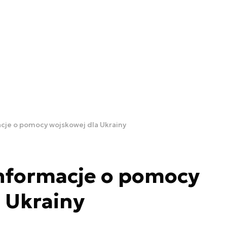
cje o pomocy wojskowej dla Ukrainy
nformacje o pomocy
 Ukrainy