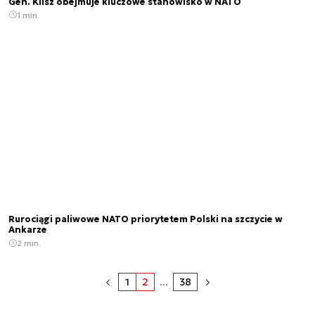
Gen. Klisz obejmuje kluczowe stanowisko w NATO
1 min.
Rurociągi paliwowe NATO priorytetem Polski na szczycie w
Ankarze
2 min.
1
2
...
38