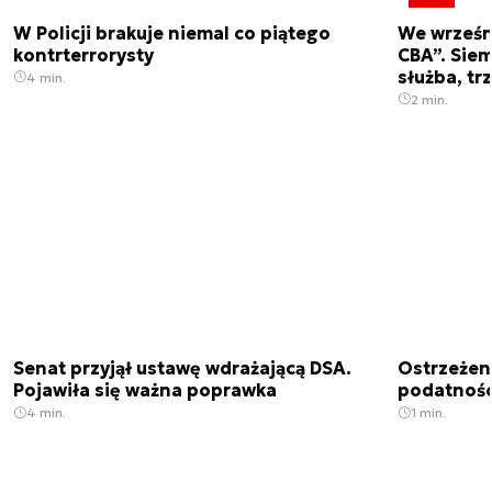
W Policji brakuje niemal co piątego
We wrześn
kontrterrorysty
CBA”. Siem
służba, tr
4 min.
2 min.
Senat przyjął ustawę wdrażającą DSA.
Ostrzeżen
Pojawiła się ważna poprawka
podatnośc
4 min.
1 min.