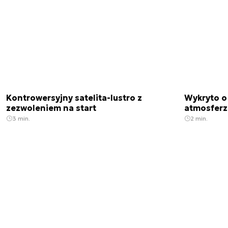
Kontrowersyjny satelita-lustro z
Wykryto o
zezwoleniem na start
atmosfer
3 min.
2 min.