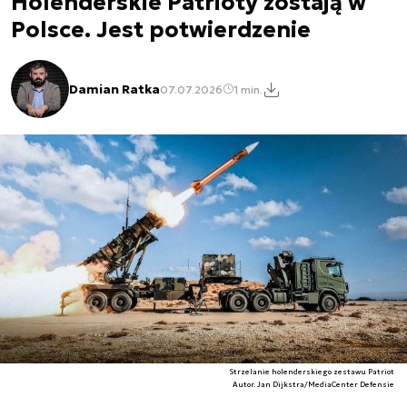
Holenderskie Patrioty zostają w
Polsce. Jest potwierdzenie
Damian Ratka
07.07.2026
1 min.
Strzelanie holenderskiego zestawu Patriot
Autor. Jan Dijkstra/MediaCenter Defensie