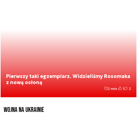
Pierwszy taki egzemplarz. Widzieliśmy Rosomaka
z nową osłoną
2 min.
1
2
Wojna na Ukrainie