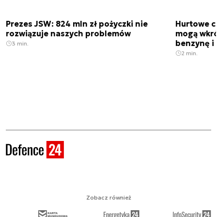
Prezes JSW: 824 mln zł pożyczki nie
Hurtowe c
rozwiązuje naszych problemów
mogą wkró
benzynę i 
3 min.
2 min.
Zobacz również