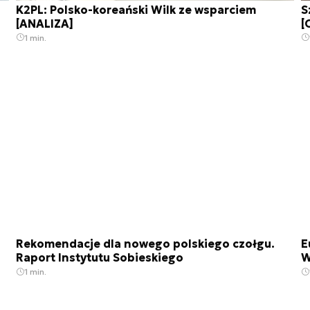
K2PL: Polsko-koreański Wilk ze wsparciem
S
[ANALIZA]
[
1 min.
Rekomendacje dla nowego polskiego czołgu.
E
Raport Instytutu Sobieskiego
W
1 min.