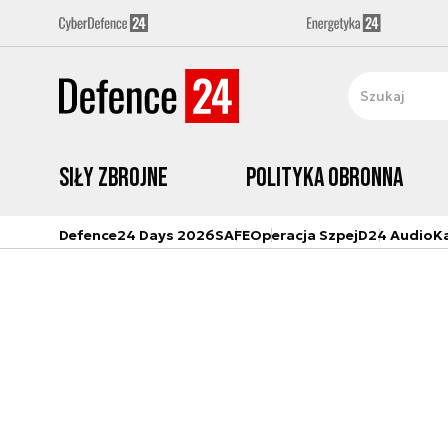
Siły zbrojne
Polityka obronna
Defence24 Days 2026
SAFE
Operacja Szpej
D24 Audio
K