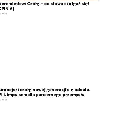
zeremietiew: Czołg – od słowa czołgać się!
OPINIA]
1 min.
uropejski czołg nowej generacji się oddala.
ilk impulsem dla pancernego przemysłu
1 min.