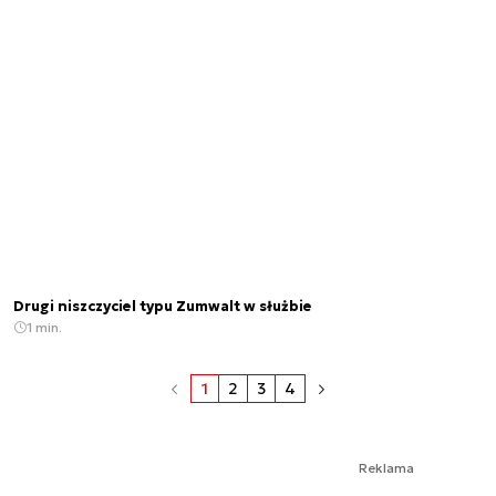
Drugi niszczyciel typu Zumwalt w służbie
1 min.
1
2
3
4
Reklama