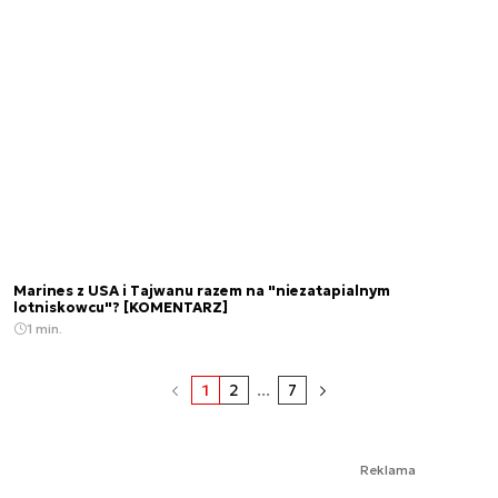
Marines z USA i Tajwanu razem na "niezatapialnym
lotniskowcu"? [KOMENTARZ]
1 min.
1
2
...
7
Reklama