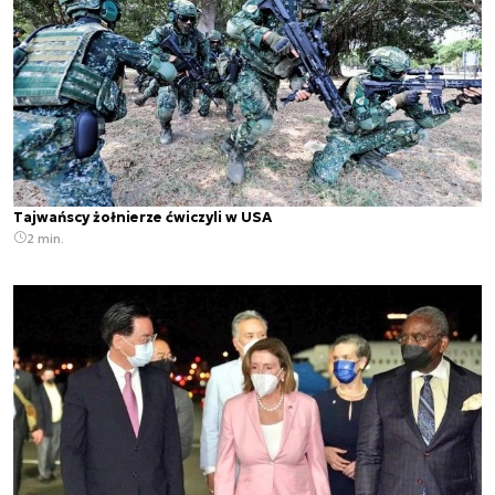
Tajwańscy żołnierze ćwiczyli w USA
2 min.