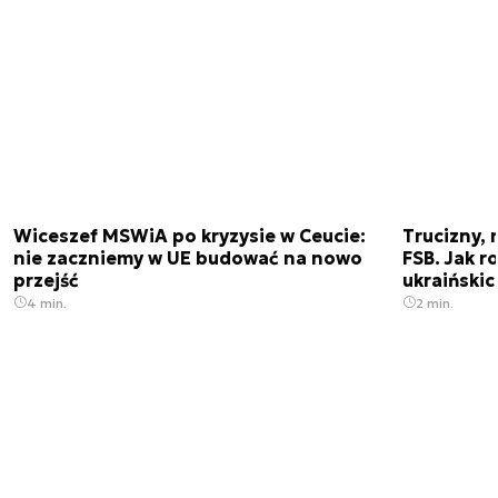
Wiceszef MSWiA po kryzysie w Ceucie:
Trucizny, 
nie zaczniemy w UE budować na nowo
FSB. Jak r
przejść
ukraiński
4 min.
2 min.