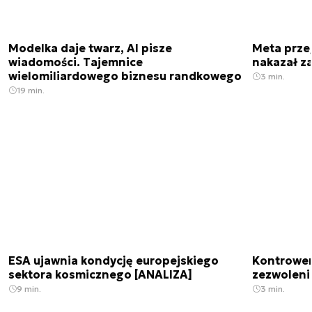
Modelka daje twarz, AI pisze
Meta prze
wiadomości. Tajemnice
nakazał z
wielomiliardowego biznesu randkowego
3 min.
19 min.
ESA ujawnia kondycję europejskiego
Kontrowers
sektora kosmicznego [ANALIZA]
zezwoleni
9 min.
3 min.