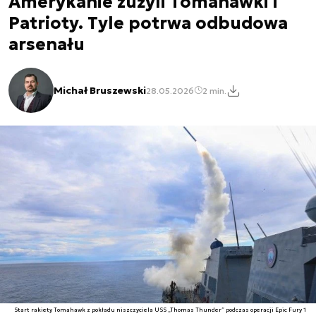
Amerykanie zużyli Tomahawki i
Patrioty. Tyle potrwa odbudowa
arsenału
Michał Bruszewski
28.05.2026
2 min.
Start rakiety Tomahawk z pokładu niszczyciela USS „Thomas Thunder” podczas operacji Epic Fury 1