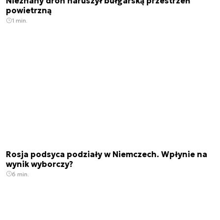
Nieznany dron naruszył bułgarską przestrzeń
powietrzną
1 min.
Rosja podsyca podziały w Niemczech. Wpłynie na
wynik wyborczy?
6 min.