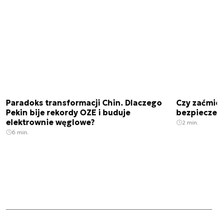
Paradoks transformacji Chin. Dlaczego
Czy zaćmi
Pekin bije rekordy OZE i buduje
bezpiecze
elektrownie węglowe?
2 min.
6 min.