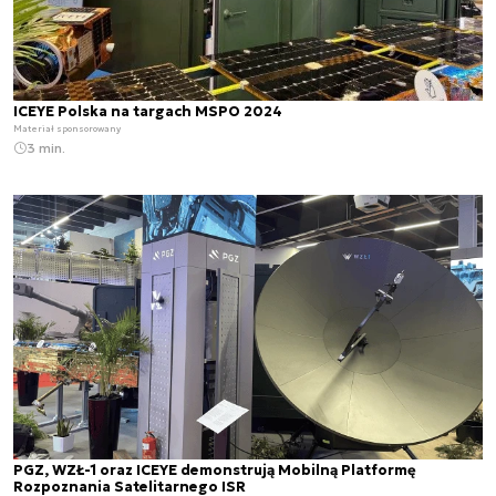
ICEYE Polska na targach MSPO 2024
Materiał sponsorowany
3 min.
PGZ, WZŁ-1 oraz ICEYE demonstrują Mobilną Platformę
Rozpoznania Satelitarnego ISR