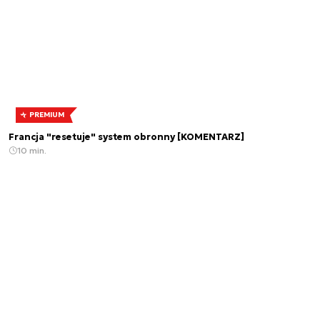
PREMIUM
Francja "resetuje" system obronny [KOMENTARZ]
10 min.