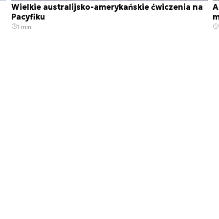
Wielkie australijsko-amerykańskie ćwiczenia na
A
Pacyfiku
m
1 min.