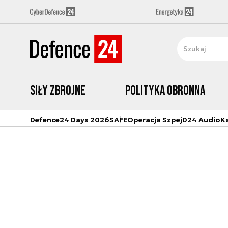
Siły zbrojne
Polityka obronna
Defence24 Days 2026
SAFE
Operacja Szpej
D24 Audio
K