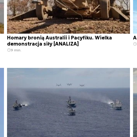
Homary bronią Australii i Pacyfiku. Wielka
A
demonstracja siły [ANALIZA]
9 min.