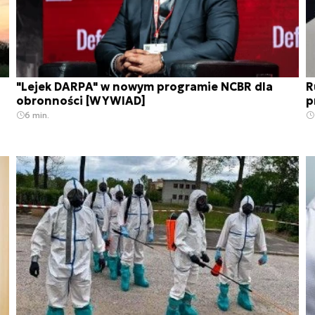
"Lejek DARPA" w nowym programie NCBR dla
R
obronności [WYWIAD]
p
6 min.