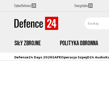
Siły zbrojne
Polityka obronna
Defence24 Days 2026
SAFE
Operacja Szpej
D24 Audio
K