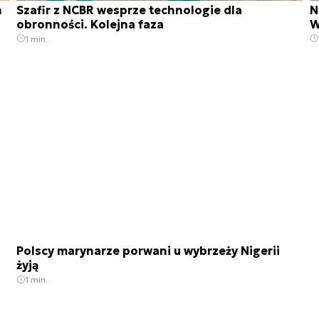
h
Szafir z NCBR wesprze technologie dla
N
obronności. Kolejna faza
W
1 min.
Polscy marynarze porwani u wybrzeży Nigerii
żyją
1 min.