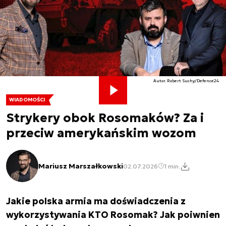
Autor. Robert Suchy/Defence24
WIADOMOŚCI
Strykery obok Rosomaków? Za i
przeciw amerykańskim wozom
Mariusz Marszałkowski
02.07.2026
1 min.
Jakie polska armia ma doświadczenia z
wykorzystywania KTO Rosomak? Jak poiwnien