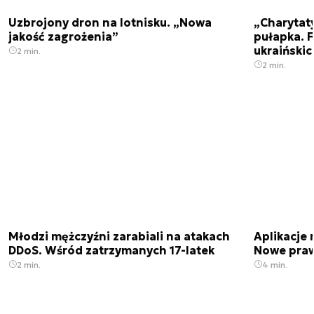
Uzbrojony dron na lotnisku. „Nowa
„Charytat
jakość zagrożenia”
pułapka. 
ukraińskic
2 min.
2 min.
Młodzi mężczyźni zarabiali na atakach
Aplikacje 
DDoS. Wśród zatrzymanych 17-latek
Nowe praw
2 min.
4 min.