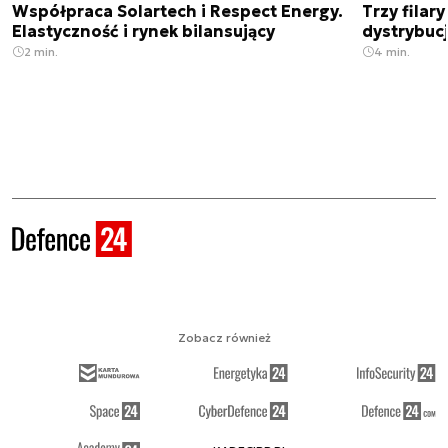
Współpraca Solartech i Respect Energy.
Trzy filar
Elastyczność i rynek bilansujący
dystrybucj
2 min.
4 min.
Zobacz również