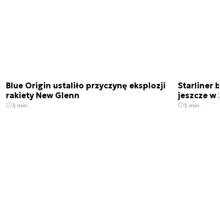
Blue Origin ustaliło przyczynę eksplozji
Starliner 
rakiety New Glenn
jeszcze w 
3 min.
3 min.