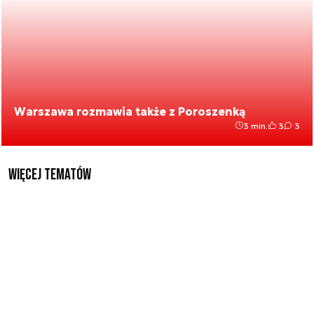
Warszawa rozmawia także z Poroszenką
3 min.
3
3
Więcej tematów