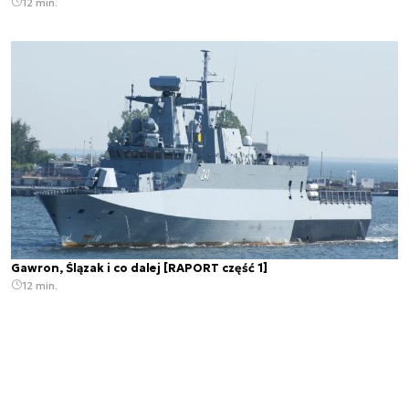
12 min.
Gawron, Ślązak i co dalej [RAPORT część 1]
12 min.