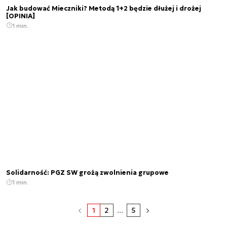
Jak budować Mieczniki? Metodą 1+2 będzie dłużej i drożej
[OPINIA]
1 min.
Solidarność: PGZ SW grożą zwolnienia grupowe
1 min.
1
2
...
5