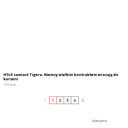
H145 zamiast Tigera. Niemcy wielkim kontraktem wracają do
korzeni
3 min.
1
2
3
4
Reklama