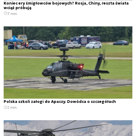
Koniec ery śmigłowców bojowych? Rosja, Chiny, reszta świata
wciąż próbują
7 min.
Polska szkoli załogi do Apaczy. Dowódca o szczegółach
2 min.