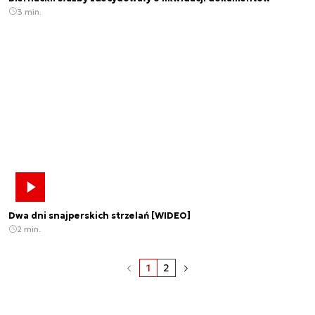
3 min.
Dwa dni snajperskich strzelań [WIDEO]
2 min.
1
2