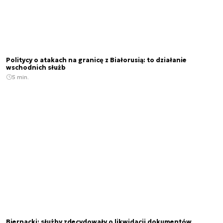
Politycy o atakach na granicę z Białorusią: to działanie
wschodnich służb
5 min.
Biernacki: służby zdecydowały o likwidacji dokumentów