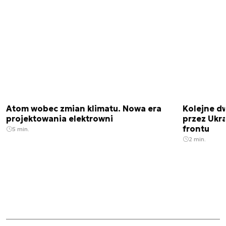
Atom wobec zmian klimatu. Nowa era
Kolejne d
projektowania elektrowni
przez Ukra
frontu
5 min.
2 min.