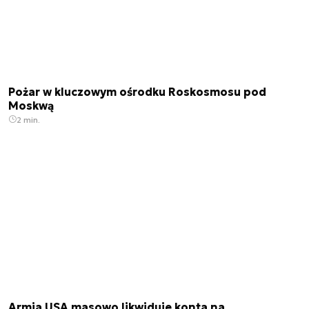
Pożar w kluczowym ośrodku Roskosmosu pod
Moskwą
2 min.
Armia USA masowo likwiduje konta na