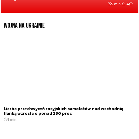
5 min.
4
Wojna na Ukrainie
Liczba przechwyceń rosyjskich samolotów nad wschodnią
flanką wzrosła o ponad 250 proc
1 min.