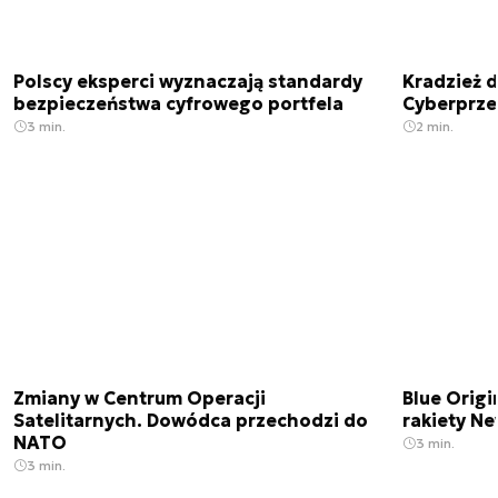
Polscy eksperci wyznaczają standardy
Kradzież 
bezpieczeństwa cyfrowego portfela
Cyberprze
3 min.
2 min.
Zmiany w Centrum Operacji
Blue Origi
Satelitarnych. Dowódca przechodzi do
rakiety N
NATO
3 min.
3 min.