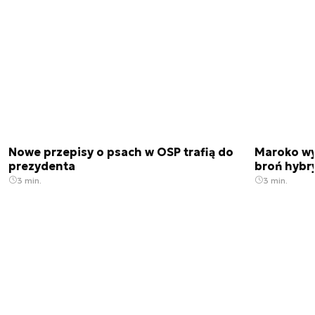
Nowe przepisy o psach w OSP trafią do
Maroko wy
prezydenta
broń hybr
3 min.
3 min.