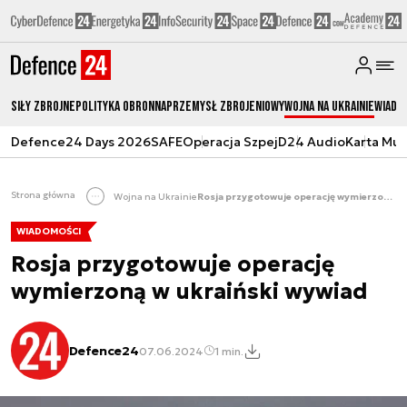
Siły zbrojne
Polityka obronna
Przemysł Zbrojeniowy
Wojna na Ukrainie
Wiado
Defence24 Days 2026
SAFE
Operacja Szpej
D24 Audio
Karta Mu
Strona główna
Wojna na Ukrainie
Rosja przygotowuje operację wymierzoną w ukraiński wywiad
WIADOMOŚCI
Rosja przygotowuje operację
wymierzoną w ukraiński wywiad
Defence24
07.06.2024
1 min.