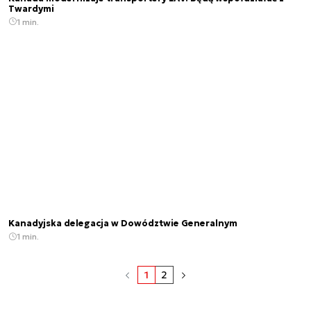
Twardymi
1 min.
Kanadyjska delegacja w Dowództwie Generalnym
1 min.
1
2