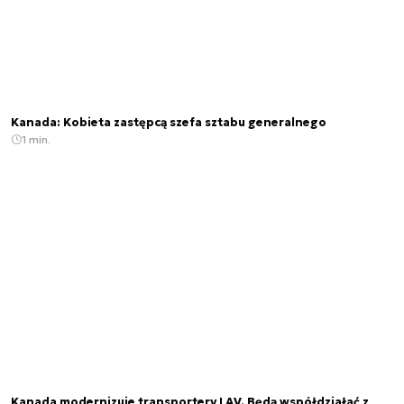
Kanada: Kobieta zastępcą szefa sztabu generalnego
1 min.
Kanada modernizuje transportery LAV. Będą współdziałać z