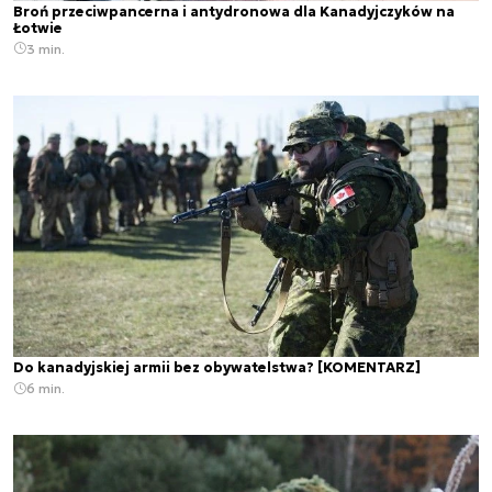
Broń przeciwpancerna i antydronowa dla Kanadyjczyków na
Łotwie
3 min.
Do kanadyjskiej armii bez obywatelstwa? [KOMENTARZ]
6 min.