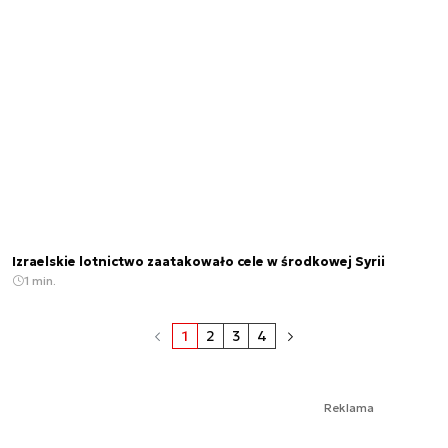
Izraelskie lotnictwo zaatakowało cele w środkowej Syrii
1 min.
1
2
3
4
Reklama