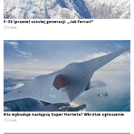
F-35 (prawie) szóstej generacji. „Jak Ferrari"
2 min.
Kto wybuduje następcę Super Horneta? Wkrótce ogłoszenie
2 min.