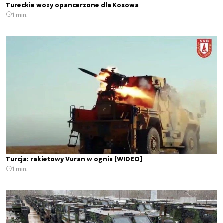
Tureckie wozy opancerzone dla Kosowa
1 min.
Turcja: rakietowy Vuran w ogniu [WIDEO]
1 min.