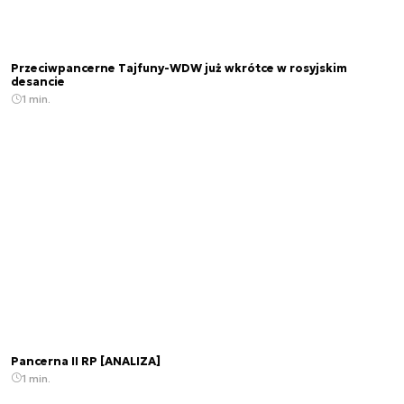
Przeciwpancerne Tajfuny-WDW już wkrótce w rosyjskim
desancie
1 min.
Pancerna II RP [ANALIZA]
1 min.