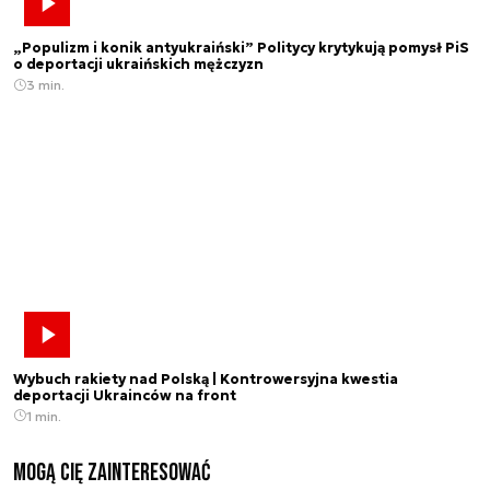
„Populizm i konik antyukraiński” Politycy krytykują pomysł PiS
o deportacji ukraińskich mężczyzn
3 min.
Wybuch rakiety nad Polską | Kontrowersyjna kwestia
deportacji Ukrainców na front
1 min.
Mogą Cię zainteresować