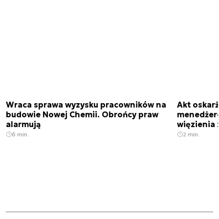
Wraca sprawa wyzysku pracowników na
Akt oskar
budowie Nowej Chemii. Obrońcy praw
menedżero
alarmują
więzienia z
6 min.
2 min.