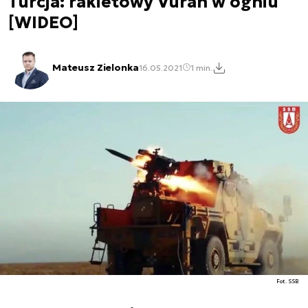
Turcja: rakietowy Vuran w ogniu
[WIDEO]
Mateusz Zielonka
16.05.2021
1 min.
Fot. SSB