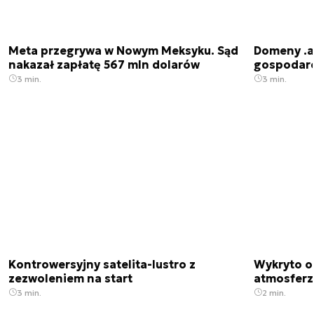
Meta przegrywa w Nowym Meksyku. Sąd
Domeny .ai
nakazał zapłatę 567 mln dolarów
gospodarek
3 min.
3 min.
Kontrowersyjny satelita-lustro z
Wykryto o
zezwoleniem na start
atmosfer
3 min.
2 min.