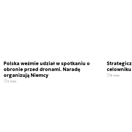
Polska weźmie udział w spotkaniu o
Strategic
obronie przed dronami. Naradę
celowniku 
organizują Niemcy
9 min.
2 min.