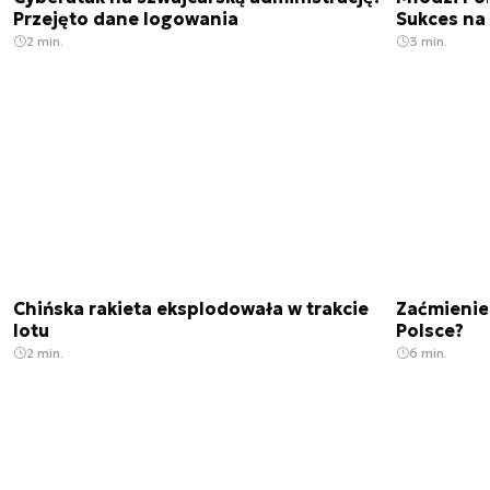
Przejęto dane logowania
Sukces na 
2 min.
3 min.
Chińska rakieta eksplodowała w trakcie
Zaćmienie
lotu
Polsce?
2 min.
6 min.