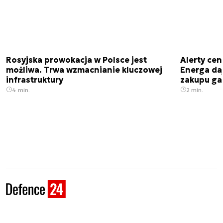
Rosyjska prowokacja w Polsce jest
Alerty cen
możliwa. Trwa wzmacnianie kluczowej
Energa da
infrastruktury
zakupu ga
4 min.
2 min.