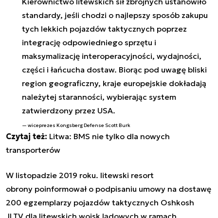
Kierownictwo litewskich sił zbrojnych ustanowiło
standardy, jeśli chodzi o najlepszy sposób zakupu
tych lekkich pojazdów taktycznych poprzez
integrację odpowiedniego sprzętu i
maksymalizację interoperacyjności, wydajności,
części i łańcucha dostaw. Biorąc pod uwagę bliski
region geograficzny, kraje europejskie dokładają
należytej staranności, wybierając system
zatwierdzony przez USA.
wiceprezes Kongsberg Defense Scott Burk
Czytaj też:
Litwa: BMS nie tylko dla nowych
transporterów
W listopadzie 2019 roku. litewski resort
obrony
poinformował o podpisaniu umowy na dostawę
200 egzemplarzy pojazdów taktycznych Oshkosh
JLTV dla litewskich wojsk lądowych w ramach