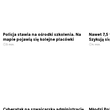
Policja stawia na ośrodki szkolenia. Na
Nawet 7,5 
mapie pojawią się kolejne placówki
Szykują si
3 min.
4 min.
Cyberatak na szwajcarską administrację.
Młodzi Po