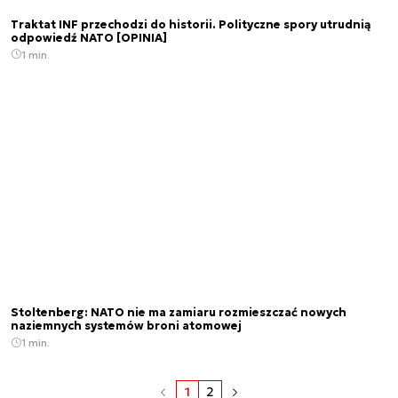
Traktat INF przechodzi do historii. Polityczne spory utrudnią
odpowiedź NATO [OPINIA]
1 min.
Stoltenberg: NATO nie ma zamiaru rozmieszczać nowych
naziemnych systemów broni atomowej
1 min.
1
2