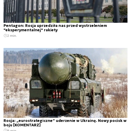
Pentagon: Rosja uprzedziła nas przed wystrzeleniem
"eksperymentalnej" rakiety
2 min.
Rosja: „eurostrategiczne” uderzenie w Ukrainę. Nowy pocisk w
boju [KOMENTARZ]
9 min.