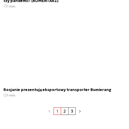
czy pandemii? [KOMENTARZ]
1 min.
Rosjanie prezentują eksportowy transporter Bumierang
1 min.
1
2
3