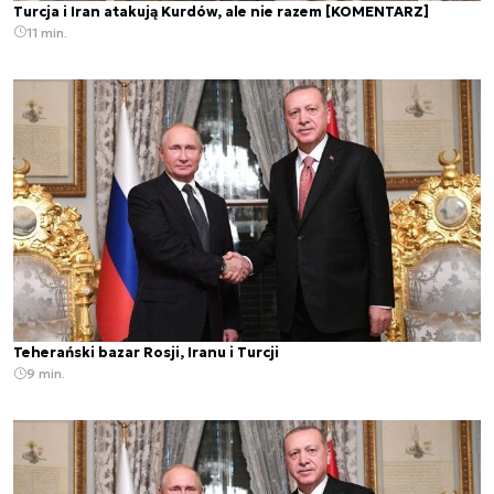
Turcja i Iran atakują Kurdów, ale nie razem [KOMENTARZ]
11 min.
Teherański bazar Rosji, Iranu i Turcji
9 min.