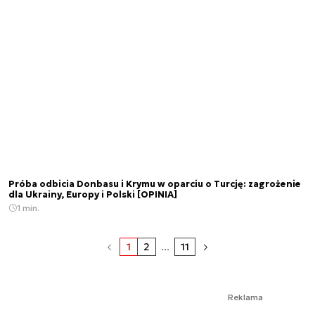
Próba odbicia Donbasu i Krymu w oparciu o Turcję: zagrożenie
dla Ukrainy, Europy i Polski [OPINIA]
1 min.
1
2
...
11
Reklama