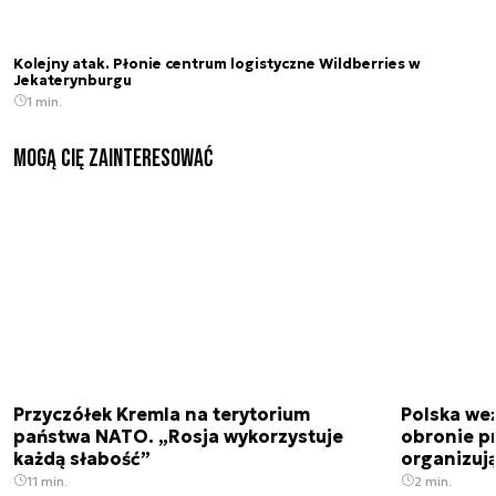
Kolejny atak. Płonie centrum logistyczne Wildberries w
Jekaterynburgu
1 min.
Mogą Cię zainteresować
Przyczółek Kremla na terytorium
Polska we
państwa NATO. „Rosja wykorzystuje
obronie p
każdą słabość”
organizuj
11 min.
2 min.