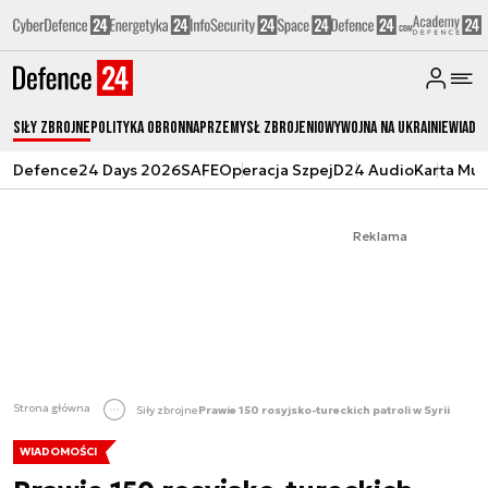
Siły zbrojne
Polityka obronna
Przemysł Zbrojeniowy
Wojna na Ukrainie
Wiado
Defence24 Days 2026
SAFE
Operacja Szpej
D24 Audio
Karta Mu
Reklama
Strona główna
Siły zbrojne
Prawie 150 rosyjsko-tureckich patroli w Syrii
WIADOMOŚCI