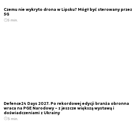
Czemu nie wykryto drona w Lipsku? Mógł być sterowany przez
5G
5 min.
Defence24 Days 2027. Po rekordowej edycji branża obronna
wraca na PGE Narodowy – z jeszcze większą wystawą i
doświadczeniami z Ukrainy
3 min.