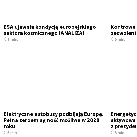
ESA ujawnia kondycję europejskiego
Kontrowers
sektora kosmicznego [ANALIZA]
zezwoleni
9 min.
3 min.
Elektryczne autobusy podbijają Europę.
Energetyc
Pełna zeroemisyjność możliwa w 2028
aktywowany
roku
z prezyde
5 min.
3 min.