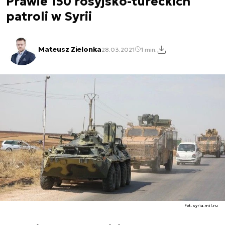
Prawie 150 rosyjsko-tureckich
patroli w Syrii
Mateusz Zielonka
28.03.2021
1 min.
Fot. syria.mil.ru