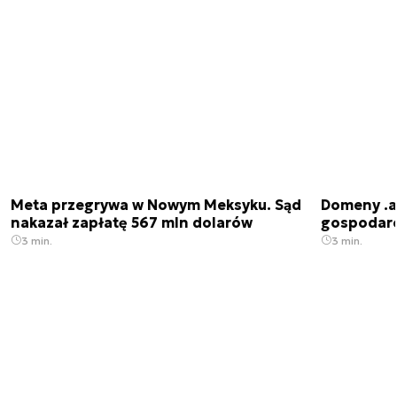
Meta przegrywa w Nowym Meksyku. Sąd
Domeny .ai
nakazał zapłatę 567 mln dolarów
gospodarek
3 min.
3 min.