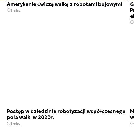
Amerykanie ćwiczą walkę z robotami bojowymi
G
P
1 min.
e
i
Postęp w dziedzinie robotyzacji współczesnego
M
pola walki w 2020r.
w
1 min.