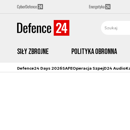
Siły zbrojne
Polityka obronna
Defence24 Days 2026
SAFE
Operacja Szpej
D24 Audio
K