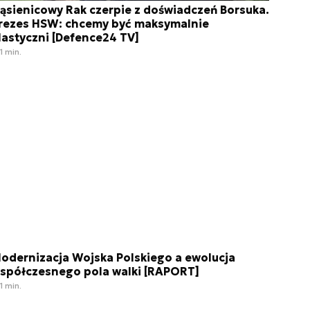
ąsienicowy Rak czerpie z doświadczeń Borsuka.
rezes HSW: chcemy być maksymalnie
lastyczni [Defence24 TV]
1 min.
odernizacja Wojska Polskiego a ewolucja
spółczesnego pola walki [RAPORT]
1 min.