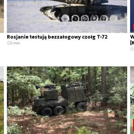
Rosjanie testują bezzałogowy czołg T-72
W
[
2 min.