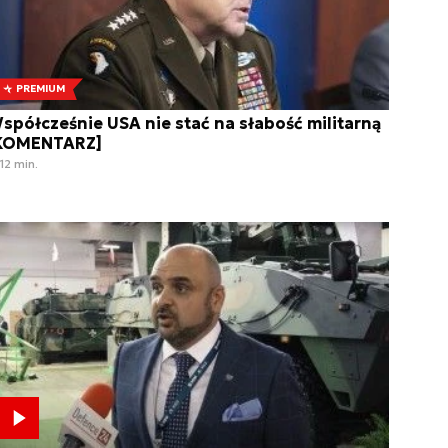
PREMIUM
spółcześnie USA nie stać na słabość militarną
KOMENTARZ]
12 min.