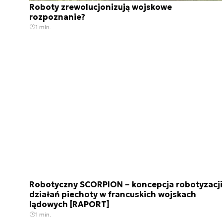
Roboty zrewolucjonizują wojskowe
rozpoznanie?
1 min.
Robotyczny SCORPION – koncepcja robotyzacj
działań piechoty w francuskich wojskach
lądowych [RAPORT]
1 min.