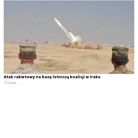
Atak rakietowy na bazę lotniczą koalicji w Iraku
1 min.