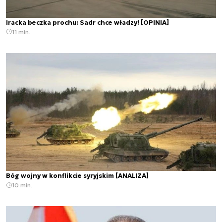
Iracka beczka prochu: Sadr chce władzy! [OPINIA]
11 min.
Bóg wojny w konflikcie syryjskim [ANALIZA]
10 min.