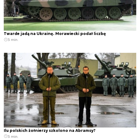
Twarde jadą na Ukrainę. Morawiecki podał liczbę
3 min.
Ilu polskich żołnierzy szkolono na Abramsy?
3 min.