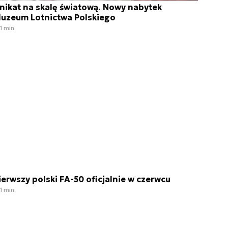
nikat na skalę światową. Nowy nabytek
uzeum Lotnictwa Polskiego
1 min.
ierwszy polski FA-50 oficjalnie w czerwcu
1 min.