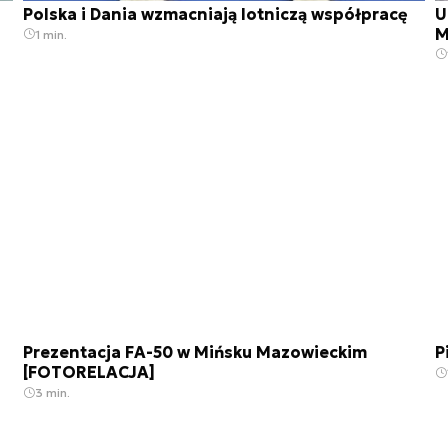
Polska i Dania wzmacniają lotniczą współpracę
U
M
1 min.
Prezentacja FA-50 w Mińsku Mazowieckim
P
[FOTORELACJA]
3 min.