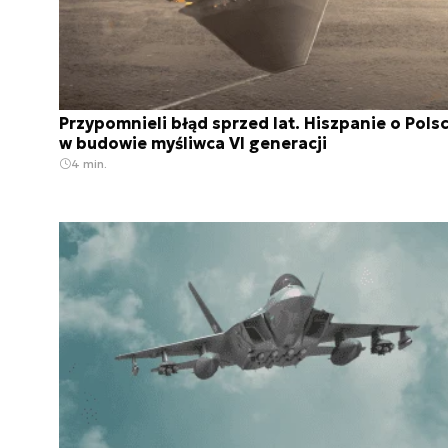
Przypomnieli błąd sprzed lat. Hiszpanie o Pols
w budowie myśliwca VI generacji
4 min.