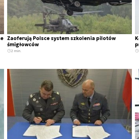
ce
Zaoferują Polsce system szkolenia pilotów
K
śmigłowców
p
2 min.