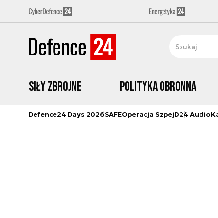
Siły zbrojne
Polityka obronna
Defence24 Days 2026
SAFE
Operacja Szpej
D24 Audio
K