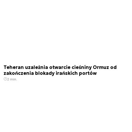
Teheran uzależnia otwarcie cieśniny Ormuz od
zakończenia blokady irańskich portów
2 min.