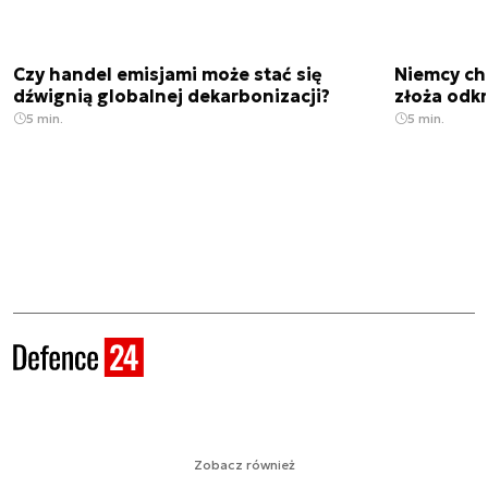
Czy handel emisjami może stać się
Niemcy ch
dźwignią globalnej dekarbonizacji?
złoża odk
5 min.
5 min.
Zobacz również