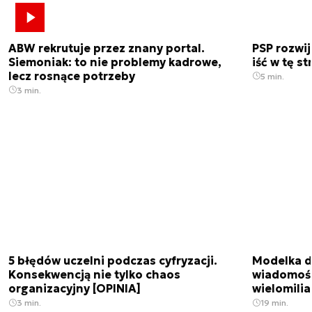
ABW rekrutuje przez znany portal.
PSP rozwi
Siemoniak: to nie problemy kadrowe,
iść w tę s
lecz rosnące potrzeby
5 min.
3 min.
5 błędów uczelni podczas cyfryzacji.
Modelka da
Konsekwencją nie tylko chaos
wiadomośc
organizacyjny [OPINIA]
wielomili
3 min.
19 min.