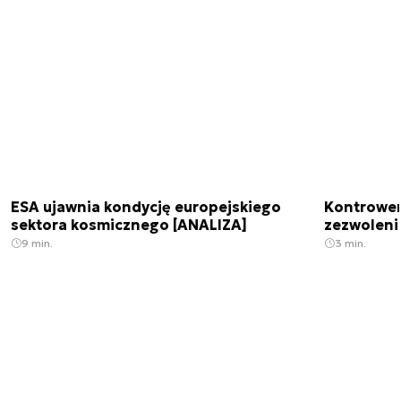
ESA ujawnia kondycję europejskiego
Kontrowers
sektora kosmicznego [ANALIZA]
zezwoleni
9 min.
3 min.