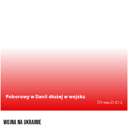
Poborowy w Danii dłużej w wojsku
7 min.
1
2
Wojna na Ukrainie