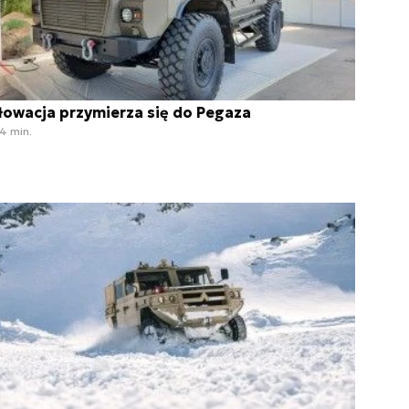
łowacja przymierza się do Pegaza
4 min.