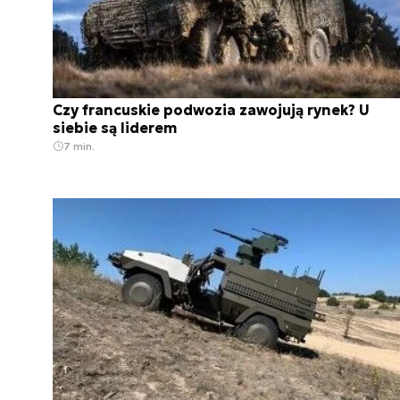
Czy francuskie podwozia zawojują rynek? U
siebie są liderem
7 min.