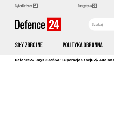
Siły zbrojne
Polityka obronna
Defence24 Days 2026
SAFE
Operacja Szpej
D24 Audio
K