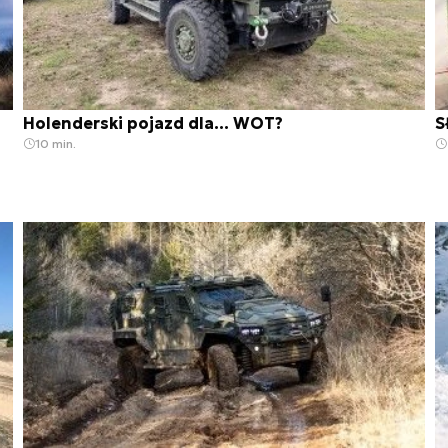
Holenderski pojazd dla... WOT?
S
10 min.