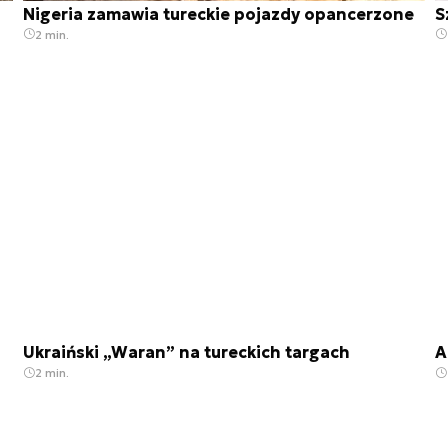
Nigeria zamawia tureckie pojazdy opancerzone
S
2 min.
Ukraiński „Waran” na tureckich targach
A
2 min.