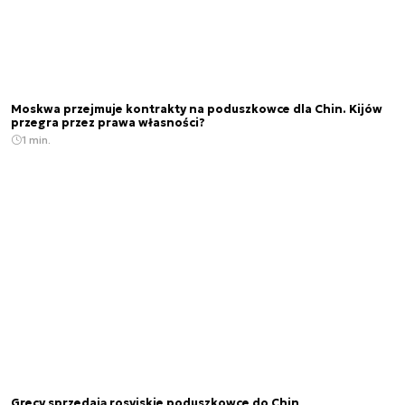
Moskwa przejmuje kontrakty na poduszkowce dla Chin. Kijów
przegra przez prawa własności?
1 min.
Grecy sprzedają rosyjskie poduszkowce do Chin