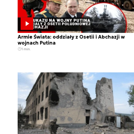
Armie Świata: oddziały z Osetii i Abchazji w
wojnach Putina
1 min.