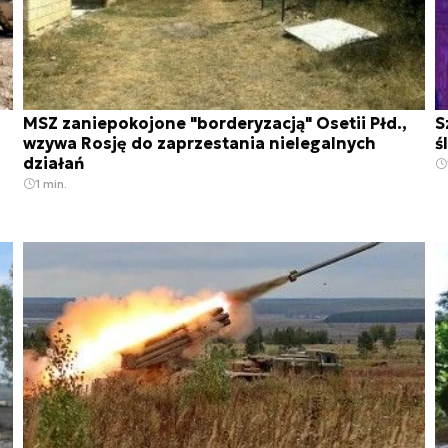
MSZ zaniepokojone "borderyzacją" Osetii Płd.,
S
wzywa Rosję do zaprzestania nielegalnych
ś
działań
1 min.