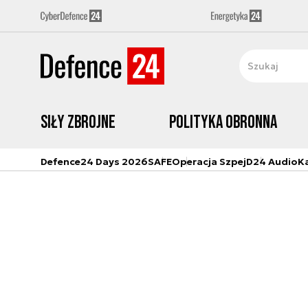
Siły zbrojne
Polityka obronna
Defence24 Days 2026
SAFE
Operacja Szpej
D24 Audio
K