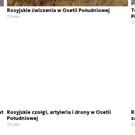
Rosyjskie ćwiczenia w Osetii Południowej
T
P
1 min.
at
Rosyjskie czołgi, artyleria i drony w Osetii
R
Południowej
z
1 min.