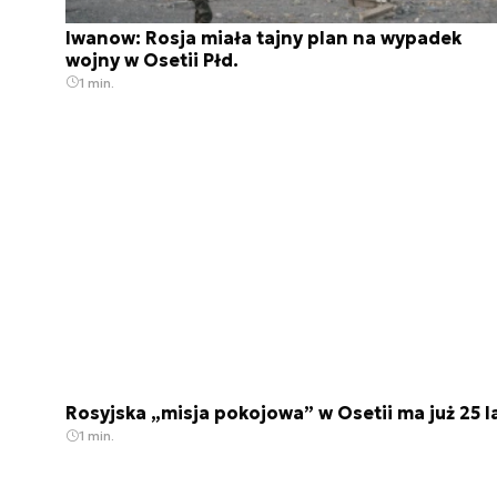
Iwanow: Rosja miała tajny plan na wypadek
wojny w Osetii Płd.
1 min.
Rosyjska „misja pokojowa” w Osetii ma już 25 l
1 min.