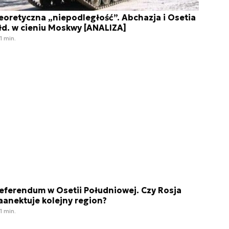
eoretyczna „niepodległość”. Abchazja i Osetia
łd. w cieniu Moskwy [ANALIZA]
1 min.
eferendum w Osetii Południowej. Czy Rosja
aanektuje kolejny region?
1 min.