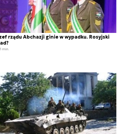
zef rządu Abchazji ginie w wypadku. Rosyjski
lad?
1 min.