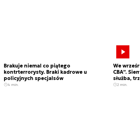
Brakuje niemal co piątego
We wrześn
kontrterrorysty. Braki kadrowe u
CBA”. Siem
policyjnych specjalsów
służba, tr
4 min.
2 min.