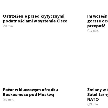
Ostrzeżenie przed krytycznymi
Im wcześni
podatnościami w systemie Cisco
gorsze oc
przepaść
1 min.
4 min.
Pożar w kluczowym ośrodku
Zmiany w 
Roskosmosu pod Moskwą
Satelitar
NATO
2 min.
3 min.