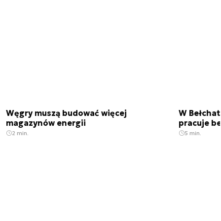
Węgry muszą budować więcej
W Bełchato
magazynów energii
pracuje b
2 min.
5 min.