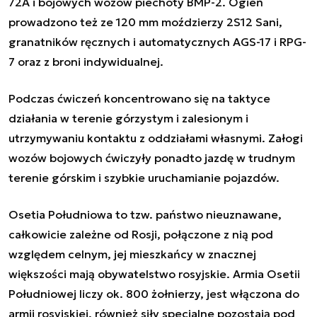
72A i bojowych wozów piechoty BMP-2. Ogień
prowadzono też ze 120 mm moździerzy 2S12 Sani,
granatników ręcznych i automatycznych AGS-17 i RPG-
7 oraz z broni indywidualnej.
Podczas ćwiczeń koncentrowano się na taktyce
działania w terenie górzystym i zalesionym i
utrzymywaniu kontaktu z oddziałami własnymi. Załogi
wozów bojowych ćwiczyły ponadto jazdę w trudnym
terenie górskim i szybkie uruchamianie pojazdów.
Osetia Południowa to tzw. państwo nieuznawane,
całkowicie zależne od Rosji, połączone z nią pod
względem celnym, jej mieszkańcy w znacznej
większości mają obywatelstwo rosyjskie. Armia Osetii
Południowej liczy ok. 800 żołnierzy, jest włączona do
armii rosyjskiej, również siły specjalne pozostają pod