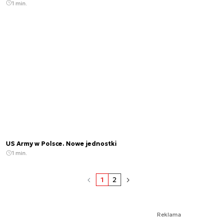
1 min.
US Army w Polsce. Nowe jednostki
1 min.
1
2
Reklama