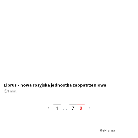
Elbrus - nowa rosyjska jednostka zaopatrzeniowa
1 min.
1
...
7
8
Reklama